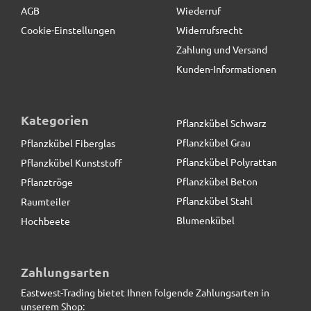
AGB
Wiederruf
Cookie-Einstellungen
Widerrufsrecht
Zahlung und Versand
Kunden-Informationen
Kategorien
Pflanzkübel Schwarz
Pflanzkübel Grau
Pflanzkübel Fiberglas
Pflanzkübel Polyrattan
Pflanzkübel Kunststoff
Pflanzkübel Beton
Pflanztröge
Pflanzkübel Stahl
Raumteiler
Blumenkübel
Hochbeete
Pflanzeinsatz L34,5x B34,5x H30cm
Zahlungsarten
Eastwest-Trading bietet Ihnen folgende Zahlungsarten in
19,90 € *
unserem Shop: