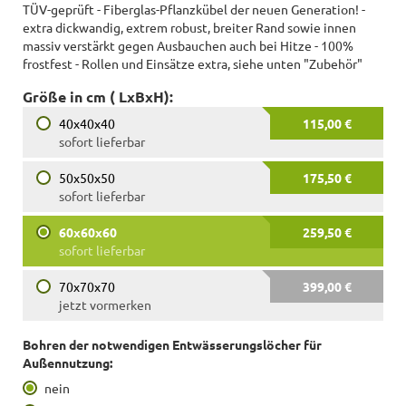
TÜV-geprüft - Fiberglas-Pflanzkübel der neuen Generation! -
extra dickwandig, extrem robust, breiter Rand sowie innen
massiv verstärkt gegen Ausbauchen auch bei Hitze - 100%
frostfest - Rollen und Einsätze extra, siehe unten "Zubehör"
Größe in cm ( LxBxH):
40x40x40
115,00 €
sofort lieferbar
50x50x50
175,50 €
sofort lieferbar
60x60x60
259,50 €
sofort lieferbar
70x70x70
399,00 €
jetzt vormerken
Bohren der notwendigen Entwässerungslöcher für
Außennutzung:
nein