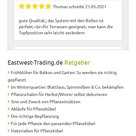
Thomas
schreibt
21.05.2021
gute Qualität,; das System mit den Rollen ist
perfekt.<br>für Terrassen geeignet, man kann die
Topfposition sehr leicht verändern
Hans-Peter
schreibt
17.08.2020
Eastwest-Trading.de
Ratgeber
Ware wie beschrieben; einfacher bestellvorgang,
Frühblüher für Balkon und Garten: So werden sie richtig
schnelle und pünktliche Lieferung
gepflanzt
Im Winterquartier: Blattlaus, Spinnmilben & Co. bekämpfen
Sylvia
schreibt
24.05.2019
Pflanzschalen für Herbst/Winter selbst dekorieren
Sinn und Zweck von Pflanzeinsätzen
Gute Qualität und schnelle Lieferung.
Abläufe für Pflanzkübel
Die richtige Bepflanzung
Für jede Pflanze den passenden Pflanzkübel
Gitta
schreibt
06.08.2018
Materialien für Pflanzkübel