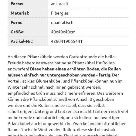
Farbe:
anthrazit
Material:
Fiberglas
Form:
quadratisch
Größe:
40x40x40cm
Artikel-Nr.:
4260419065441
An diesen Pflanzkübeln werden Gartenfreunde die helle
Freude haben: eastwest hat neue Pflanzkübel für Rollen
entworfen!
Diese haben einen erhöhten Boden, die Rollen
müssen einfach nur untergeschoben werden - fertig.
Der
Vorteil ist klar: Blumenkübel und Pflanzkübel können nun im
Winter sehr schnell nach innen gebracht werden,
empfindliches Grün muss nicht mehr erfrieren. Des weiteren
können die Pflanzkübel schnell von A nach B geschoben
werden und die Rollen sind so stabil, dass sie selbst
schotterigem Untergrund trotzen. So macht Gärtnern noch viel
mehr Freude und natürlich eignen sich diese hochwertigen
Pflanzkübel auch für gewerbliche Zwecke und im öffentlichen
Raum. Noch ein Wort zu den Rollen: diese sind ultrastark
gefertigt und halten viel aus. Sie sind aus massivem Metall