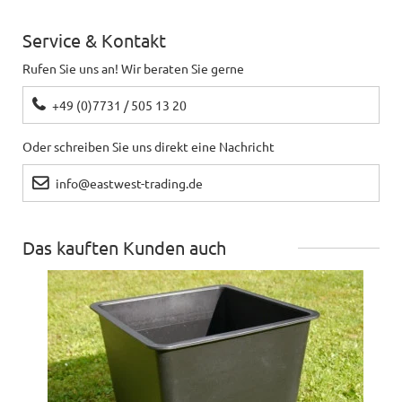
Ich nutze die Pflanzkübel auf dem Balkon für meine
Zwergbäume, kann sie nur weiterempfehlen. Auch
Service & Kontakt
im Innenbereich sehen sie gut aus
Rufen Sie uns an! Wir beraten Sie gerne
+49 (0)7731 / 505 13 20
Detlef
schreibt
20.07.2018
Oder schreiben Sie uns direkt eine Nachricht
Kübel steht im freien
info@eastwest-trading.de
Klaus
schreibt
10.05.2018
Das kauften Kunden auch
schöne Ausführung ganz so wie erwartet und schon
frühere Lieferungen
Regina
schreibt
26.04.2018
Schöne Kübel!