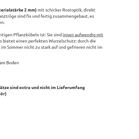
erialstärke 2 mm)
mit schicker Rostoptik, direkt
lanztröge sind fix und fertig zusammengebaut, es
en.
igen Pflanzkübeln ist: Sie sind
innen aufwendig mit
s bietet einen perfekten Wurzelschutz: durch die
l im Sommer nicht zu stark auf und gefrieren nicht im
 am Boden
sätze sind extra und nicht im Lieferumfang
hör)