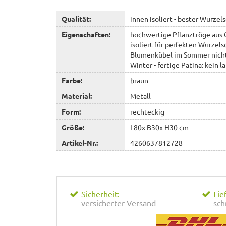
Qualität:
innen isoliert - bester Wurzel
Eigenschaften:
hochwertige Pflanztröge aus C
isoliert für perfekten Wurzels
Blumenkübel im Sommer nicht 
Winter - fertige Patina: kein 
Farbe:
braun
Material:
Metall
Form:
rechteckig
Größe:
L80x B30x H30 cm
Artikel-Nr.:
4260637812728
Sicherheit:
Lie
versicherter Versand
sch