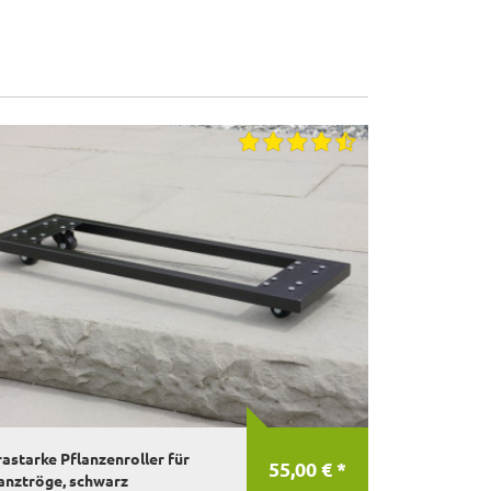
rastarke Pflanzenroller für
55,00 € *
anztröge, schwarz