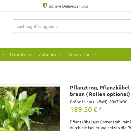
Sichere Online-Zahlung
Raumteiler
Zubehör
Dekoration
Pflanztrog, Pflanzkübel 
braun ( Rollen optional)
Größe in cm (LxBxH): 80x30x30
189,50
€
*
Pflanzkübel aus Cortenstahl mit R
durch die Isolierung heizen die 