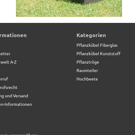
ormationen
Kategorien
Pflanzkübel Fiberglas
etter
Pflanzkübel Kunststoff
zwelt A-Z
Pflanztröge
Raumteiler
rruf
Hochbeete
rufsrecht
ng und Versand
n-Informationen