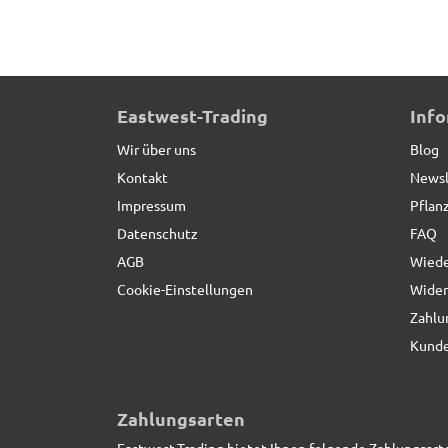
2er-Set Pflanzeinsätze L49x B38x H31cm
Eastwest-Trading
Inf
Wir über uns
Blog
Kontakt
Newsl
Impressum
Pflan
Datenschutz
FAQ
AGB
Wiede
Cookie-Einstellungen
Wider
Zahlu
Kunde
Zahlungsarten