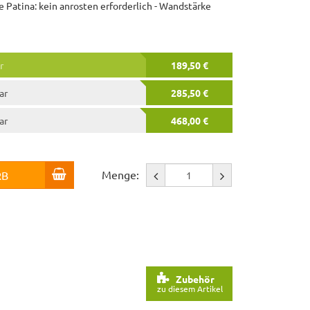
ge Patina: kein anrosten erforderlich - Wandstärke
r
189,50 €
ar
285,50 €
ar
468,00 €
Menge:
RB
Zubehör
zu diesem Artikel