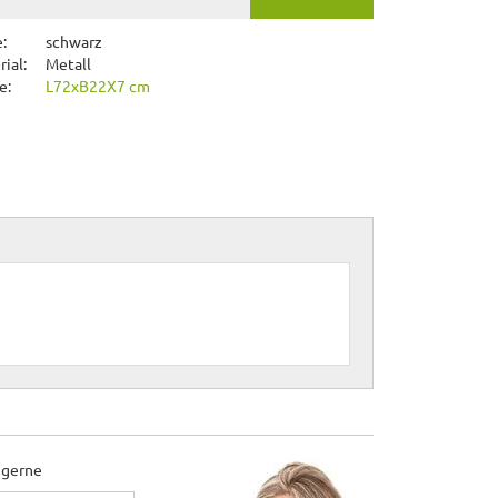
:
schwarz
ial:
Metall
e:
L72xB22X7 cm
 gerne