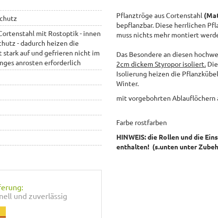
Pflanztröge aus Cortenstahl
(Mat
schutz
bepflanzbar. Diese herrlichen Pf
ortenstahl mit Rostoptik - innen
muss nichts mehr montiert werd
chutz - dadurch heizen die
stark auf und gefrieren nicht im
Das Besondere an diesen hochwert
langes anrosten erforderlich
2cm dickem Styropor isoliert.
Die
Isolierung heizen die Pflanzkübe
Winter.
mit vorgebohrten Ablauflöchern
Farbe rostfarben
HINWEIS: die Rollen und die Ein
enthalten!
(s.unten unter Zube
ferung:
nell und zuverlässig