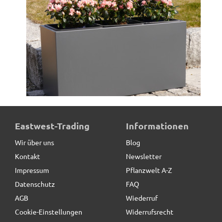
Pflanztrog, Pflanzkübel aus Metall , anthrazit ( Rollen
Eastwest-Trading
Informationen
optional)
Wir über uns
Blog
Kontakt
Newsletter
549,00 € *
Impressum
Pflanzwelt A-Z
Datenschutz
FAQ
AGB
Wiederruf
Cookie-Einstellungen
Widerrufsrecht