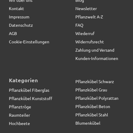
Kontakt
Newsletter
9,90 € *
statt
17,25 €
Impressum
Pflanzwelt A-Z
Datenschutz
FAQ
AGB
Wiederruf
Cookie-Einstellungen
Widerrufsrecht
Zahlung und Versand
Kunden-Informationen
Kategorien
Pflanzkübel Schwarz
Pflanzkübel Grau
Pflanzkübel Fiberglas
Pflanzkübel Polyrattan
Pflanzkübel Kunststoff
Pflanzkübel Beton
Pflanztröge
Pflanzkübel Stahl
Raumteiler
Blumenkübel
Hochbeete