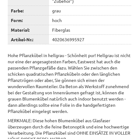
"Zubehör")
Farbe:
grau
Form:
hoch
Material:
Fiberglas
Artikel-Nr.:
4020636995927
Hohe Pflanzkübel in hellgrau - Schönheit pur! Hellgrau ist nicht
nur eine der angesagtesten Farben, Eastwest hat auch die
passenden Pflanzgefäße dazu. Wählen Sie zwischen den
schicken quadratischen Pflanzkübeln oder den länglichen
Pflanztrögen oder aber, Sie gönnen sich einen der
wundervollen Raumteiler. Da Beton als Werkstoff zunehmend
bei der Gestaltung von Innenräumen gefragt ist, können die
grauen Blumenkübel natürlich auch indoor benutzt werden -
dann allerdings sollte eine Folie in die handgefertigten
Pflanzkübel eingelegt werden.
MERKMALE: Diese hohen Blumenkübel aus Glasfaser
überzeugen durch die feine Betonoptik und eine hochwertige
Verarbeitung. Die Pflanzkübel sind OHNE EINSÄTZE IN VOLLER
HÖHE DIREKT BEPFLANZBAR.