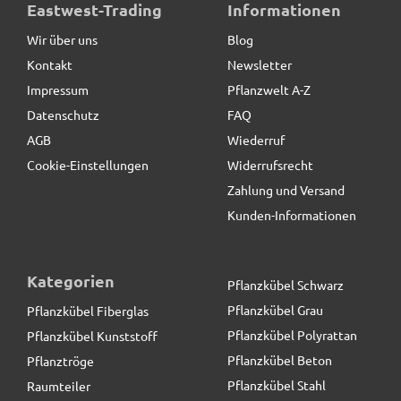
Pflanzeinsatz L26,5x B26,5x H25cm, mit
Eastwest-Trading
Informationen
Bewässerungssystem
Wir über uns
Blog
Kontakt
Newsletter
19,90 € *
Impressum
Pflanzwelt A-Z
Datenschutz
FAQ
AGB
Wiederruf
Cookie-Einstellungen
Widerrufsrecht
Zahlung und Versand
Kunden-Informationen
Kategorien
Pflanzkübel Schwarz
Pflanzkübel Grau
Pflanzkübel Fiberglas
Pflanzkübel Polyrattan
Pflanzkübel Kunststoff
Pflanzkübel Beton
Pflanztröge
Pflanzkübel Stahl
Raumteiler