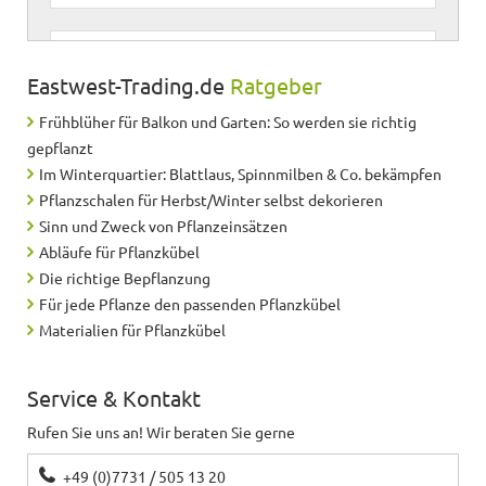
Martin
schreibt
28.11.2018
Eastwest-Trading.de
Ratgeber
Alles gut !
Frühblüher für Balkon und Garten: So werden sie richtig
gepflanzt
Im Winterquartier: Blattlaus, Spinnmilben & Co. bekämpfen
Richard
schreibt
30.05.2018
Pflanzschalen für Herbst/Winter selbst dekorieren
Sinn und Zweck von Pflanzeinsätzen
Ware gefällt uns sehr gut
Abläufe für Pflanzkübel
Die richtige Bepflanzung
Sabine
schreibt
17.05.2017
Für jede Pflanze den passenden Pflanzkübel
Materialien für Pflanzkübel
gute Qualität, klassisches Design
Service & Kontakt
Frank
schreibt
20.03.2017
Rufen Sie uns an! Wir beraten Sie gerne
Sehr schönes Produkt
+49 (0)7731 / 505 13 20