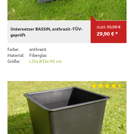
statt
35,90 €
Untersetzer BASSIN, anthrazit -TÜV-
29,90 € *
geprüft
Farbe:
anthrazit
Material:
Fiberglas
Größe:
L35x B35x H5 cm