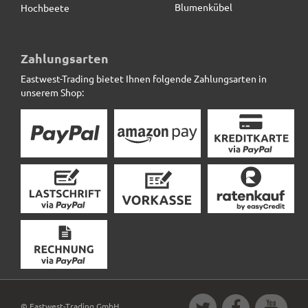
Blumenkübel
Hochbeete
Pflanzkübel SUPREMO, Blumentopf, Fiberglas,
betongrau
Zahlungsarten
Eastwest-Trading bietet Ihnen folgende Zahlungsarten in
219,00 € *
unserem Shop:
© Eastwest-Trading GmbH