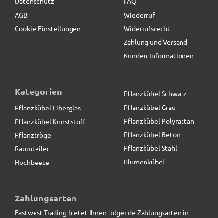
Datenschutz
FAQ
Ich habe schon Einiges an vergleichbaren Gefäßen
bei eastwest erstanden und bin sehr zufrieden.
AGB
Wiederruf
Cookie-Einstellungen
Widerrufsrecht
Zahlung und Versand
Stephan
schreibt
18.04.2018
Kunden-Informationen
Tröge sind einwandfrei
Kategorien
Pflanzkübel Schwarz
Heike
schreibt
27.12.2017
Pflanzkübel Grau
Pflanzkübel Fiberglas
Pflanzkübel Polyrattan
Pflanzkübel Kunststoff
gute Qualität
Pflanzkübel Beton
Pflanztröge
Pflanzkübel Stahl
Raumteiler
Andreas
schreibt
09.11.2017
Blumenkübel
Hochbeete
Guter Preis-Leistung Verhältnis. Die Töpfe sind
Pflanzeinsatz L44x B44x H38cm, mit
hochwertig und optisch sind sie eine Bereicherung.
Bewässerungssystem
Service und Lieferung absolut okay.
Zahlungsarten
Eastwest-Trading bietet Ihnen folgende Zahlungsarten in