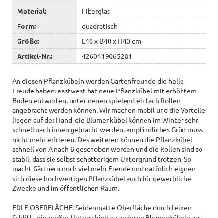
Material:
Fiberglas
Form:
quadratisch
Größe:
L40 x B40 x H40 cm
Artikel-Nr.:
4260419065281
An diesen Pflanzkübeln werden Gartenfreunde die helle
Freude haben: eastwest hat neue Pflanzkübel mit erhöhtem
Boden entworfen, unter denen spielend einfach Rollen
angebracht werden können. Wir machen mobil und die Vorteile
liegen auf der Hand: die Blumenkübel können im Winter sehr
schnell nach innen gebracht werden, empfindliches Grün muss
nicht mehr erfrieren. Des weiteren können die Pflanzkübel
schnell von A nach B geschoben werden und die Rollen sind so
stabil, dass sie selbst schotterigem Untergrund trotzen. So
macht Gärtnern noch viel mehr Freude und natürlich eignen
sich diese hochwertigen Pflanzkübel auch für gewerbliche
Zwecke und im öffentlichen Raum.
EDLE OBERFLÄCHE: Seidenmatte Oberfläche durch feinen
Schliff - ein großer Unterschied zu anderen Blumenkübeln aus