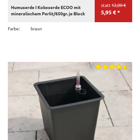
statt
12,00 €
Humuserde I Kokoserde ECOO mit
5,95 € *
mineralischem Perlit/650gr. je Block
Farbe:
braun