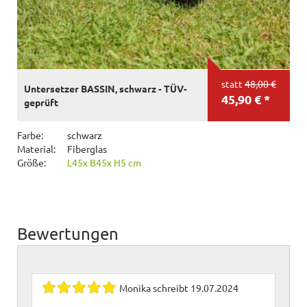
statt
48,00 €
Untersetzer BASSIN, schwarz - TÜV-
45,90 € *
geprüft
Farbe:
schwarz
Material:
Fiberglas
Größe:
L45x B45x H5 cm
Bewertungen
Monika
schreibt
19.07.2024