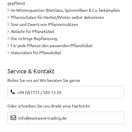
gepflanzt
Im Winterquartier: Blattlaus, Spinnmilben & Co. bekämpfen
Frederik
schreibt
24.05.2019
Pflanzschalen für Herbst/Winter selbst dekorieren
Sinn und Zweck von Pflanzeinsätzen
Wir haben einem im Garten und nun auch einem im
Abläufe für Pflanzkübel
Haus. Der Kübel ist robust und sieht einfach gut
Die richtige Bepflanzung
aus.
Für jede Pflanze den passenden Pflanzkübel
Materialien für Pflanzkübel
Monika
schreibt
22.06.2018
Service & Kontakt
perfekt sehr gut verarbeitet , bin sehr zufrieden
Rufen Sie uns an! Wir beraten Sie gerne
+49 (0)7731 / 505 13 20
Monika
schreibt
11.06.2018
Oder schreiben Sie uns direkt eine Nachricht
Gut im Außenbereich
info@eastwest-trading.de
Markus
schreibt
09.06.2018