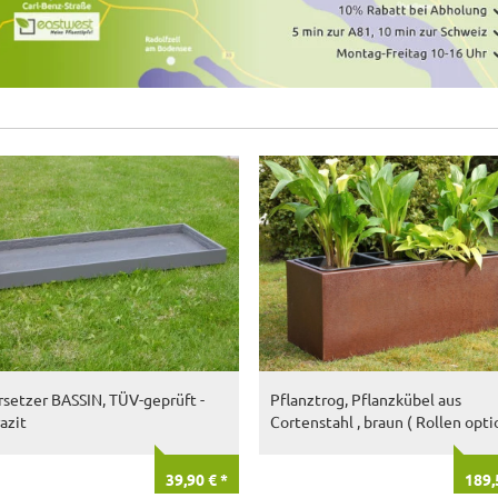
setzer BASSIN, TÜV-geprüft -
Pflanztrog, Pflanzkübel aus
azit
Cortenstahl , braun ( Rollen opti
39,90 € *
189,