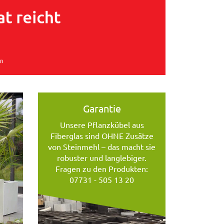
Garantie
Unsere Pflanzkübel aus
Fiberglas sind OHNE Zusätze
von Steinmehl – das macht sie
robuster und langlebiger.
Fragen zu den Produkten:
07731 - 505 13 20