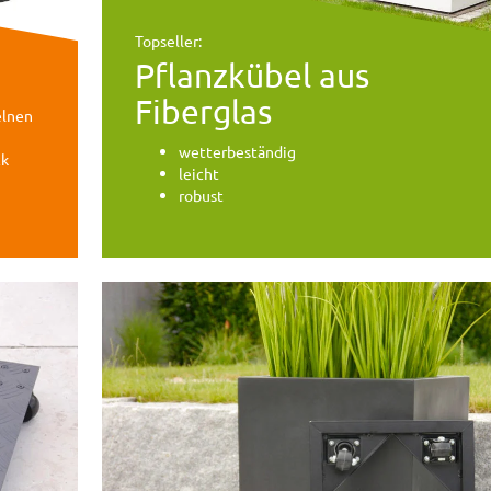
Topseller:
Pflanzkübel aus
Fiberglas
elnen
wetterbeständig
ck
leicht
robust