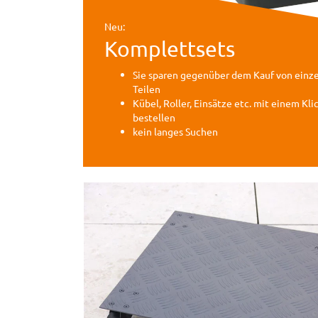
Neu:
Komplettsets
Sie sparen gegenüber dem Kauf von einz
Teilen
Kübel, Roller, Einsätze etc. mit einem Kli
bestellen
kein langes Suchen