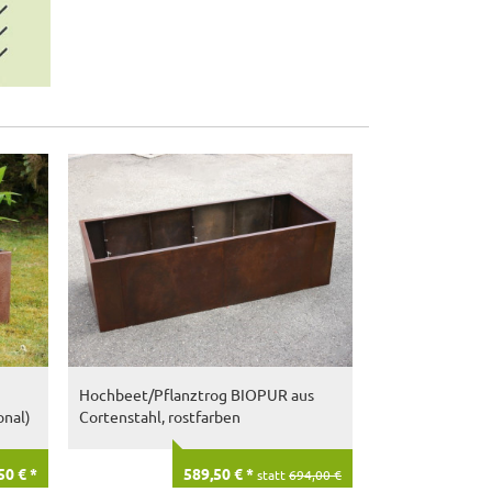
ultrastarke Pfla
schwarz
Hochbeet/Pflanztrog BIOPUR aus
onal)
Cortenstahl, rostfarben
50 € *
589,50 € *
statt
694,00 €