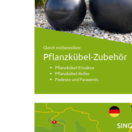
Gleich mitbestellen:
Pflanzkübel-Zubehör
Pflanzkübel-Einsätze
Pflanzkübel-Roller
Podeste und Paravents