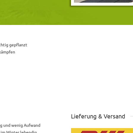
chtig gepflanzt
ekämpfen
Lieferung & Versand
ng und wenig Aufwand
h im Winter lebendig