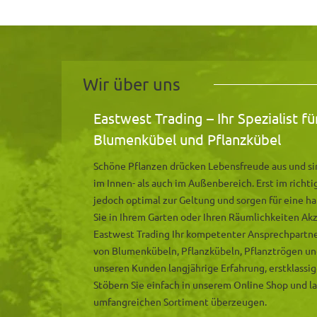
Wir über uns
Eastwest Trading – Ihr Spezialist f
Blumenkübel und Pflanzkübel
Schöne Pflanzen drücken Lebensfreude aus und sin
im Innen- als auch im Außenbereich. Erst im rich
jedoch optimal zur Geltung und sorgen für eine 
Sie in Ihrem Garten oder Ihren Räumlichkeiten Ak
Eastwest Trading Ihr kompetenter Ansprechpartner.
von Blumenkübeln, Pflanzkübeln, Pflanztrögen un
unseren Kunden langjährige Erfahrung, erstklassig
Stöbern Sie einfach in unserem Online Shop und l
umfangreichen Sortiment überzeugen.