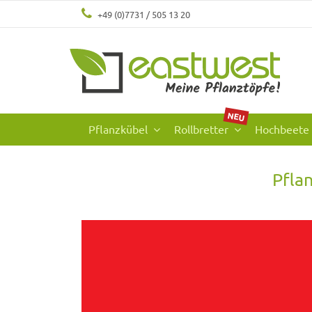
+49 (0)7731 / 505 13 20
NEU
Pflanzkübel
Rollbretter
Hochbeete
Pfla