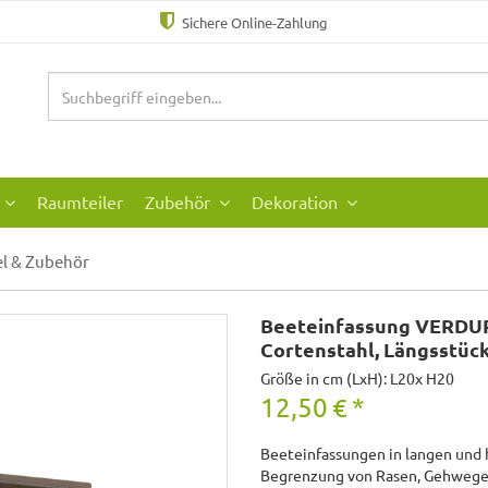
Sichere Online-Zahlung
Raumteiler
Zubehör
Dekoration
el & Zubehör
Beeteinfassung VERDU
Cortenstahl, Längsstüc
Größe in cm (LxH): L20x H20
12,50
€
*
Beeteinfassungen in langen und ho
Begrenzung von Rasen, Gehwegen 