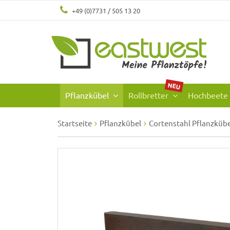
+49 (0)7731 / 505 13 20
NEU
Pflanzkübel
Rollbretter
Hochbeete
Startseite
Pflanzkübel
Cortenstahl Pflanzküb