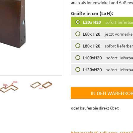
auch als Innenwinkel und Außenwi
Größe in cm (LxH):
L20x H20
sofort lieferba
L60x H20
jetzt vormerk
L80x H20
sofort lieferbar
L100xH20
sofort lieferba
L120xH20
sofort lieferba
IN DEN WARENKO
oder kaufen Sie direkt über:
Weniger als 10 auf Lager - schnell