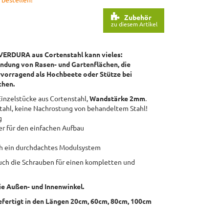
Zubehör
zu diesem Artikel
VERDURA aus Cortenstahl kann vieles:
ndung von Rasen- und Gartenflächen, die
rvorragend als Hochbeete oder Stütze bei
chen.
inzelstücke aus Cortenstahl,
Wandstärke 2mm
.
tahl, keine Nachrostung von behandeltem Stahl!
g
r für den einfachen Aufbau
i
ch ein durchdachtes Modulsystem
auch die Schrauben für einen kompletten und
ie Außen- und Innenwinkel.
efertigt in den Längen 20cm, 60cm, 80cm, 100cm