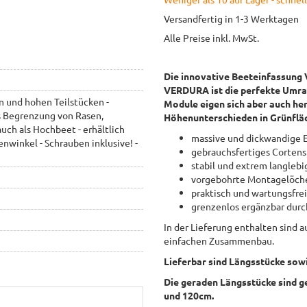
Versandfertig in 1-3 Werktagen
Alle Preise inkl. MwSt.
Die innovative Beeteinfassung 
VERDURA ist die perfekte Umra
 und hohen Teilstücken -
Module eigen sich aber auch he
ls Begrenzung von Rasen,
Höhenunterschieden in Grünflä
ch als Hochbeet - erhältlich
massive und dickwandige E
nwinkel - Schrauben inklusive! -
gebrauchsfertiges Cortens
stabil und extrem langlebi
vorgebohrte Montagelöche
praktisch und wartungsfre
grenzenlos ergänzbar dur
In der Lieferung enthalten sind 
einfachen Zusammenbau.
Lieferbar sind Längsstücke sow
Die geraden Längsstücke sind g
und 120cm.