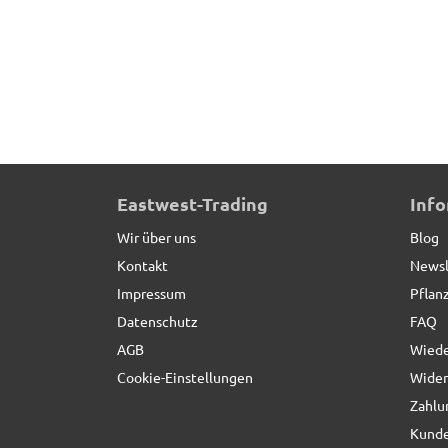
Beeteinfassung VERDURA aus Cortenstahl, Auße
Eastwest-Trading
Inf
Wir über uns
Blog
Kontakt
Newsl
Impressum
Pflan
Datenschutz
FAQ
AGB
Wiede
Cookie-Einstellungen
Wider
Zahlu
Kunde