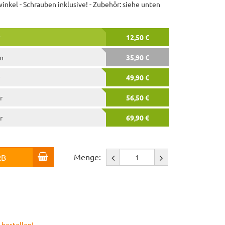
nkel - Schrauben inklusive! - Zubehör: siehe unten
r
12,50 €
en
35,90 €
49,90 €
r
56,50 €
r
69,90 €
Menge:
RB
 bestellen!