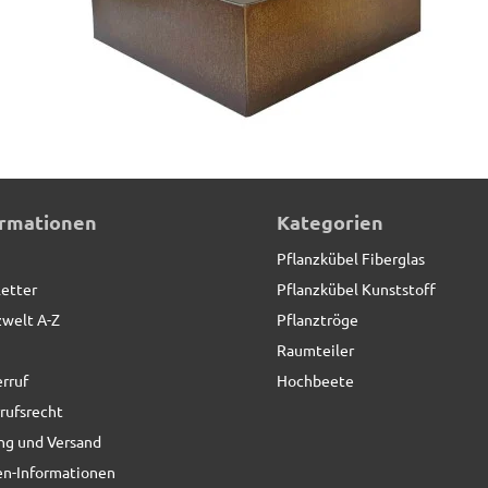
nwinkel
ormationen
Kategorien
Pflanzkübel Fiberglas
etter
Pflanzkübel Kunststoff
zwelt A-Z
Pflanztröge
Raumteiler
rruf
Hochbeete
rufsrecht
ng und Versand
n-Informationen