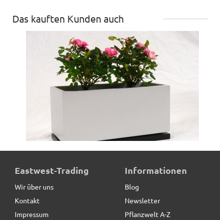
Das kauften Kunden auch
Blumentopf LILLY - silber/schwarz
Eastwest-Trading
Informationen
Wir über uns
Blog
Kontakt
Newsletter
19,90 € *
statt
35,00 €
Impressum
Pflanzwelt A-Z