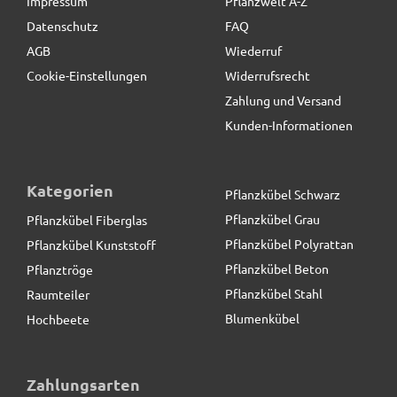
Impressum
Pflanzwelt A-Z
Datenschutz
FAQ
AGB
Wiederruf
Cookie-Einstellungen
Widerrufsrecht
Zahlung und Versand
Kunden-Informationen
Kategorien
Pflanzkübel Schwarz
Pflanzkübel Grau
Pflanzkübel Fiberglas
Pflanzkübel Polyrattan
Pflanzkübel Kunststoff
Pflanzkübel Beton
Pflanztröge
Pflanzkübel Stahl
Raumteiler
Blumenkübel
Hochbeete
Pflanztrog der BUNDESGARTENSCHAU, Pflanzkübel,
Fiberglas anthrazit
Zahlungsarten