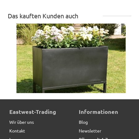
Das kauften Kunden auch
Untergestell für Pflanztröge
Eastwest-Trading
Informationen
Wir über uns
Blog
Kontakt
Newsletter
29,90 € *
statt
39,00 €