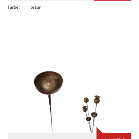
Farbe:
braun
statt
6,50 €