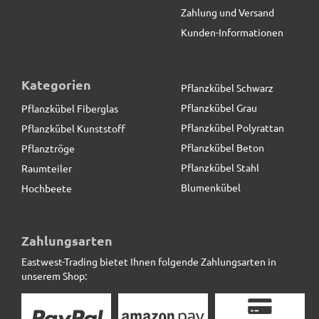
Zahlung und Versand
Klaus
schreibt
10.05.2018
Kunden-Informationen
der Rand oben etwas "unglatt" anders als die
beiden anderen Tröge aber mit der Erde drin nicht
Kategorien
Pflanzkübel Schwarz
mehr sichtbar.<br>Nur beim Anfassen noch zu
spüren.
Pflanzkübel Grau
Pflanzkübel Fiberglas
Pflanzkübel Polyrattan
Pflanzkübel Kunststoff
Pflanzkübel Beton
Pflanztröge
Franz
schreibt
06.05.2018
Pflanzkübel Stahl
Raumteiler
Hat einen guten Platz auf dem Balkon
Blumenkübel
Hochbeete
Untersetzer BASSIN, anthrazit -TÜV-geprüft
Ralf
schreibt
30.10.2017
Zahlungsarten
Eastwest-Trading bietet Ihnen folgende Zahlungsarten in
Sehr schöne und wertige Pflanztröge mit zeitloser
38,90 € *
unserem Shop:
Eleganz! <br>Guter und freundlicher
Kundenservice, schnelle und problemlose
Lieferung!