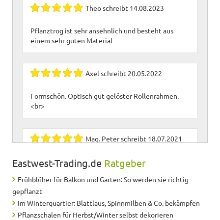
Theo
schreibt
14.08.2023
Pflanztrog ist sehr ansehnlich und besteht aus
einem sehr guten Material
Axel
schreibt
20.05.2022
Formschön. Optisch gut gelöster Rollenrahmen.
<br>
Mag. Peter
schreibt
18.07.2021
Eastwest-Trading.de
Toller Pflanztrog, gut gearbeitet. Gutes System mit
Ratgeber
dem Rollenfahrgestell, aber schon im gehoben
Frühblüher für Balkon und Garten: So werden sie richtig
Preissegment.
gepflanzt
Im Winterquartier: Blattlaus, Spinnmilben & Co. bekämpfen
Sylvia
schreibt
02.05.2021
Pflanzschalen für Herbst/Winter selbst dekorieren