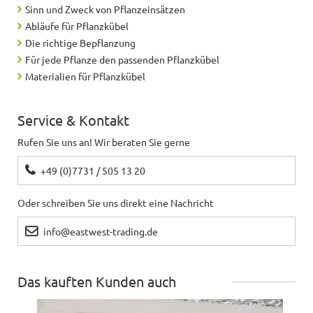
Sinn und Zweck von Pflanzeinsätzen
Die 5 Sterne gibt es für einen Pflanztrog von
Abläufe für Pflanzkübel
zweien, der gut aussieht. Der 2. hatte mehrere
Die richtige Bepflanzung
Schäden.
Für jede Pflanze den passenden Pflanzkübel
Materialien für Pflanzkübel
Christian
schreibt
19.11.2020
Service & Kontakt
Eine Fixierung wäre ein gute s Tool !<br>Ansonst
Rufen Sie uns an! Wir beraten Sie gerne
denke ich passt der Teil.
+49 (0)7731 / 505 13 20
Nicole
schreibt
03.10.2020
Oder schreiben Sie uns direkt eine Nachricht
Sehr gutte Qualität der Rollen. Passen super unter
info@eastwest-trading.de
die Pflanzgefäße und sind sehr stabil.
Das kauften Kunden auch
Hacker
schreibt
20.09.2020