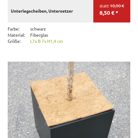
statt
10,90 €
Unterlegscheiben, Untersetzer
8,50 € *
Farbe:
schwarz
Material:
Fiberglas
Größe:
L7x B 7x H1,4 cm