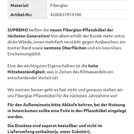
Material:
Fiberglas
Artikel-Nr.:
4260637814180
SUPREMO
heißen die
neuen Fiberglas-Pflanzkübel der
nächsten Generation!
Von allem erhält der Kunde mehr: extra
dicke Wände, innen mehrfach verstärkt gegen Ausbauchen, ein
breiter Rand sowie
samtene Oberflächen
und ein luxuriöses
Erscheinungsbild.
Eine der wichtigsten Eigenschaften ist die
hohe
Hitzebeständigkeit
, was in Zeiten des Klimawandels ein
entscheidender Vorteil ist!
Wir meinen: besser geht es fast nicht und genauso stellen wir
uns Fiberglas Pflanzkübel für die nächsten Jahrzehnte vor!
Für den Außeneinsatz bitte Abläufe bohren, bei der Nutzung
in Innenräumen sollte eine Folie in den Pflanzkübel eingelegt
werden.
Die Einsätze sind separat bestellbar und nicht im
Lieferumfang enthalten(s. unter Zubehör).