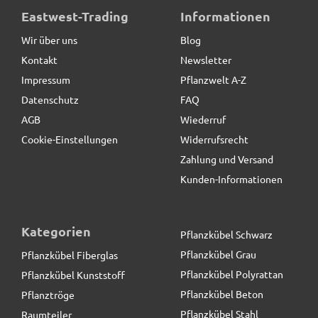
Pflanzeinsatz L26,5x B26,5x H25cm, mit
Eastwest-Trading
Informationen
Bewässerungssystem
Wir über uns
Blog
Kontakt
Newsletter
19,90 € *
Impressum
Pflanzwelt A-Z
Datenschutz
FAQ
AGB
Wiederruf
Cookie-Einstellungen
Widerrufsrecht
Zahlung und Versand
Kunden-Informationen
Kategorien
Pflanzkübel Schwarz
Pflanzkübel Grau
Pflanzkübel Fiberglas
Pflanzkübel Polyrattan
Pflanzkübel Kunststoff
Pflanzkübel Beton
Pflanztröge
Pflanzkübel Stahl
Raumteiler