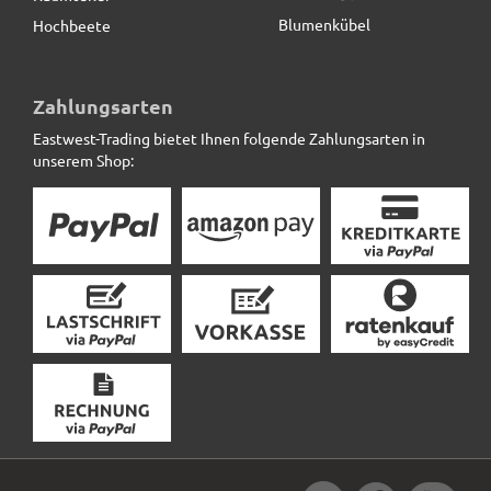
Blumenkübel
Hochbeete
Pflanztrog SUPREMO, TÜV-geprüft, Pflanzkübel,
Fiberglas anthrazit
Zahlungsarten
Eastwest-Trading bietet Ihnen folgende Zahlungsarten in
136,50 € *
statt
163,50 €
unserem Shop: