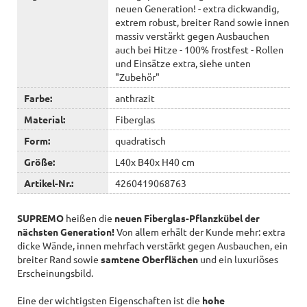
neuen Generation! - extra dickwandig,
extrem robust, breiter Rand sowie innen
massiv verstärkt gegen Ausbauchen
auch bei Hitze - 100% frostfest - Rollen
und Einsätze extra, siehe unten
"Zubehör"
Farbe:
anthrazit
Material:
Fiberglas
Form:
quadratisch
Größe:
L40x B40x H40 cm
Artikel-Nr.:
4260419068763
SUPREMO
heißen die
neuen Fiberglas-Pflanzkübel der
nächsten Generation!
Von allem erhält der Kunde mehr: extra
dicke Wände, innen mehrfach verstärkt gegen Ausbauchen, ein
breiter Rand sowie
samtene Oberflächen
und ein luxuriöses
Erscheinungsbild.
Eine der wichtigsten Eigenschaften ist die
hohe