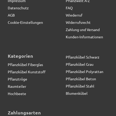
Impressum
Pflanzwelt A-Z
Datenschutz
FAQ
AGB
Wiederruf
Cookie-Einstellungen
Widerrufsrecht
Zahlung und Versand
Kunden-Informationen
Kategorien
Pflanzkübel Schwarz
Pflanzkübel Grau
Pflanzkübel Fiberglas
Pflanzkübel Polyrattan
Pflanzkübel Kunststoff
Pflanzkübel Beton
Pflanztröge
Pflanzkübel Stahl
Raumteiler
Blumenkübel
Hochbeete
Pflanzeinsatz L34,5x B34,5x H30cm, mit
Bewässerungssystem
Zahlungsarten