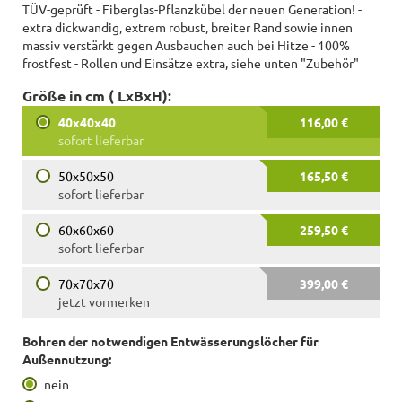
TÜV-geprüft - Fiberglas-Pflanzkübel der neuen Generation! -
extra dickwandig, extrem robust, breiter Rand sowie innen
massiv verstärkt gegen Ausbauchen auch bei Hitze - 100%
frostfest - Rollen und Einsätze extra, siehe unten "Zubehör"
Größe in cm ( LxBxH):
40x40x40
116,00 €
sofort lieferbar
50x50x50
165,50 €
sofort lieferbar
60x60x60
259,50 €
sofort lieferbar
70x70x70
399,00 €
jetzt vormerken
Bohren der notwendigen Entwässerungslöcher für
Außennutzung:
nein