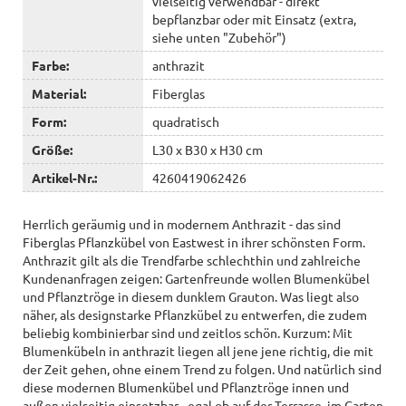
vielseitig verwendbar - direkt
bepflanzbar oder mit Einsatz (extra,
siehe unten "Zubehör")
Farbe:
anthrazit
Material:
Fiberglas
Form:
quadratisch
Größe:
L30 x B30 x H30 cm
Artikel-Nr.:
4260419062426
Herrlich geräumig und in modernem Anthrazit - das sind
Fiberglas Pflanzkübel von Eastwest in ihrer schönsten Form.
Anthrazit gilt als die Trendfarbe schlechthin und zahlreiche
Kundenanfragen zeigen: Gartenfreunde wollen Blumenkübel
und Pflanztröge in diesem dunklem Grauton. Was liegt also
näher, als designstarke Pflanzkübel zu entwerfen, die zudem
beliebig kombinierbar sind und zeitlos schön. Kurzum: Mit
Blumenkübeln in anthrazit liegen all jene jene richtig, die mit
der Zeit gehen, ohne einem Trend zu folgen. Und natürlich sind
diese modernen Blumenkübel und Pflanztröge innen und
außen vielseitig einsetzbar - egal ob auf der Terrasse, im Garten