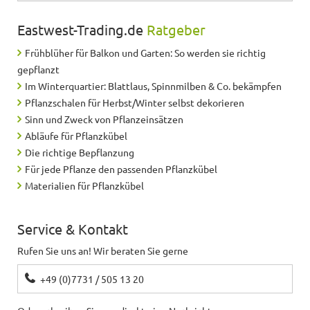
Erika
schreibt
28.08.2020
Eastwest-Trading.de
Ratgeber
Frühblüher für Balkon und Garten: So werden sie richtig
Ich bin mit dem Pflanzkübel sehr zufrieden. Sieht
super aus.
gepflanzt
Im Winterquartier: Blattlaus, Spinnmilben & Co. bekämpfen
Pflanzschalen für Herbst/Winter selbst dekorieren
Alexander
schreibt
17.05.2020
Sinn und Zweck von Pflanzeinsätzen
Abläufe für Pflanzkübel
Sehr gutes Preis Leistungsverhältnis
Die richtige Bepflanzung
Für jede Pflanze den passenden Pflanzkübel
Materialien für Pflanzkübel
Jörg
schreibt
09.04.2020
Sehr schöner Artikel
Service & Kontakt
Rufen Sie uns an! Wir beraten Sie gerne
Bernd
schreibt
02.04.2020
+49 (0)7731 / 505 13 20
Auf den ersten Blick sehen die Kübel schön und