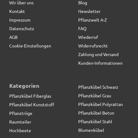
Wir über uns
Blog
Gabriele
schreibt
15.11.2018
Kontakt
Newsletter
17,90 € *
Impressum
Pflanzwelt A-Z
Sehr schöner Pflanzkübel, gute Qualität, *** guter
Datenschutz
FAQ
Preis
AGB
Wiederruf
Cookie-Einstellungen
Widerrufsrecht
Birgit
schreibt
10.11.2018
Zahlung und Versand
Kunden-Informationen
Super Qualität
Mike
schreibt
07.09.2018
Kategorien
Pflanzkübel Schwarz
Pflanzkübel Grau
Pflanzkübel Fiberglas
stabil - Farbe wie erwartet
Pflanzkübel Polyrattan
Pflanzkübel Kunststoff
Pflanzkübel Beton
Pflanztröge
Franz-Peter
schreibt
18.07.2018
Pflanzkübel Stahl
Raumteiler
Blumenkübel
Hochbeete
Seht schön