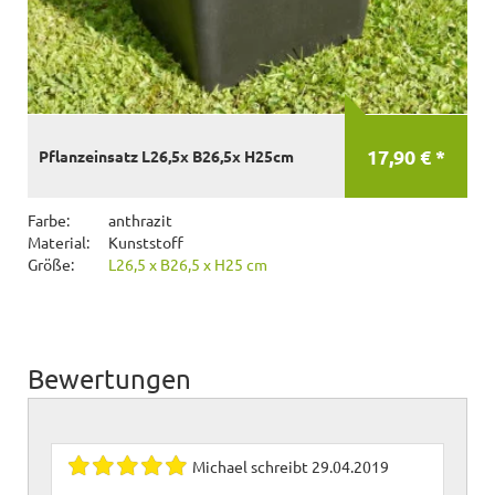
17,90 € *
Pflanzeinsatz L26,5x B26,5x H25cm
Farbe:
anthrazit
Material:
Kunststoff
Größe:
L26,5 x B26,5 x H25 cm
Bewertungen
Michael
schreibt
29.04.2019