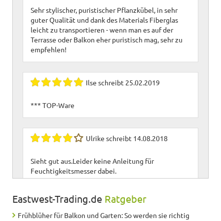
Sehr stylischer, puristischer Pflanzkübel, in sehr
guter Qualität und dank des Materials Fiberglas
leicht zu transportieren - wenn man es auf der
Terrasse oder Balkon eher puristisch mag, sehr zu
empfehlen!
Ilse
schreibt
25.02.2019
*** TOP-Ware
Ulrike
schreibt
14.08.2018
Sieht gut aus.Leider keine Anleitung für
Feuchtigkeitsmesser dabei.
Eastwest-Trading.de
Ratgeber
Claudia
schreibt
08.06.2018
Frühblüher für Balkon und Garten: So werden sie richtig