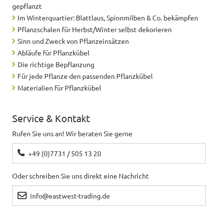
Qualitativ hochwertige Pflanzkübel, die sehr gut
gepflanzt
aussehen. Werde mir noch weitere bestellen
Im Winterquartier: Blattlaus, Spinnmilben & Co. bekämpfen
Pflanzschalen für Herbst/Winter selbst dekorieren
Sinn und Zweck von Pflanzeinsätzen
Irene
schreibt
17.05.2018
Abläufe für Pflanzkübel
Die richtige Bepflanzung
Das Produkt steht bei uns vor dem Eingang und ist
Für jede Pflanze den passenden Pflanzkübel
ein toller Blickfang<br>
Materialien für Pflanzkübel
Sandra
schreibt
27.04.2018
Service & Kontakt
Rufen Sie uns an! Wir beraten Sie gerne
Tolle Farbgebung und Material
+49 (0)7731 / 505 13 20
Karin
schreibt
05.03.2018
Oder schreiben Sie uns direkt eine Nachricht
Für jedes Büro o.ä.
info@eastwest-trading.de