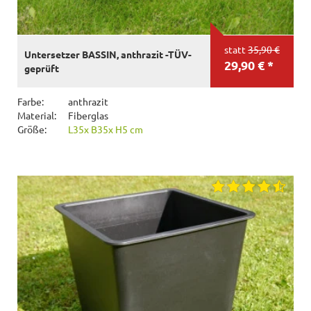
statt
35,90 €
Untersetzer BASSIN, anthrazit -TÜV-
29,90 € *
geprüft
Farbe:
anthrazit
Material:
Fiberglas
Größe:
L35x B35x H5 cm