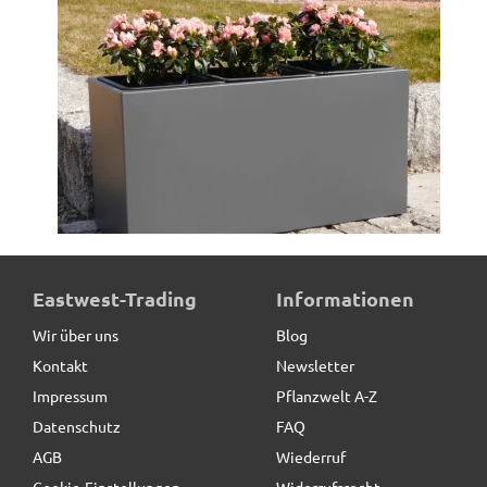
Pflanztrog aus Metall, anthrazit
Eastwest-Trading
Informationen
Wir über uns
Blog
Kontakt
Newsletter
549,00 € *
Impressum
Pflanzwelt A-Z
Datenschutz
FAQ
AGB
Wiederruf
Cookie-Einstellungen
Widerrufsrecht