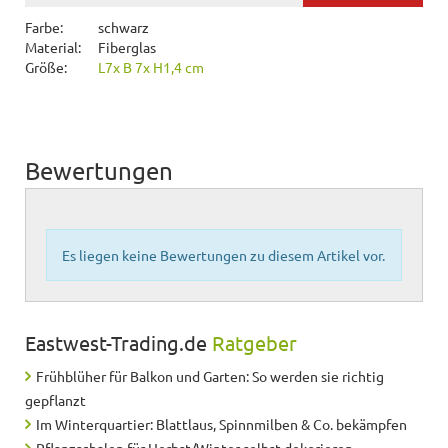
Farbe:
schwarz
Material:
Fiberglas
Größe:
L7x B 7x H1,4 cm
Bewertungen
Es liegen keine Bewertungen zu diesem Artikel vor.
Eastwest-Trading.de
Ratgeber
Frühblüher für Balkon und Garten: So werden sie richtig
gepflanzt
Im Winterquartier: Blattlaus, Spinnmilben & Co. bekämpfen
Pflanzschalen für Herbst/Winter selbst dekorieren