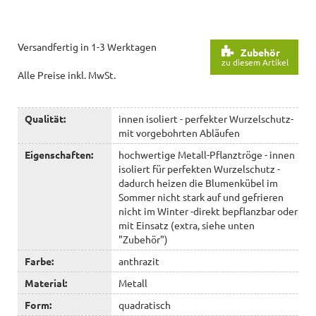
Versandfertig in 1-3 Werktagen
Zubehör
zu diesem Artikel
Alle Preise inkl. MwSt.
Qualität:
innen isoliert - perfekter Wurzelschutz-
mit vorgebohrten Abläufen
Eigenschaften:
hochwertige Metall-Pflanztröge - innen
isoliert für perfekten Wurzelschutz -
dadurch heizen die Blumenkübel im
Sommer nicht stark auf und gefrieren
nicht im Winter -direkt bepflanzbar oder
mit Einsatz (extra, siehe unten
"Zubehör")
Farbe:
anthrazit
Material:
Metall
Form:
quadratisch