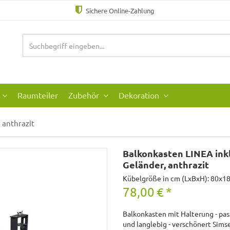
Sichere Online-Zahlung
Raumteiler
Zubehör
Dekoration
anthrazit
Balkonkasten LINEA inkl
Geländer, anthrazit
Kübelgröße in cm (LxBxH): 80x1
78,00
€
*
Balkonkasten mit Halterung - pass
und langlebig - verschönert Sims