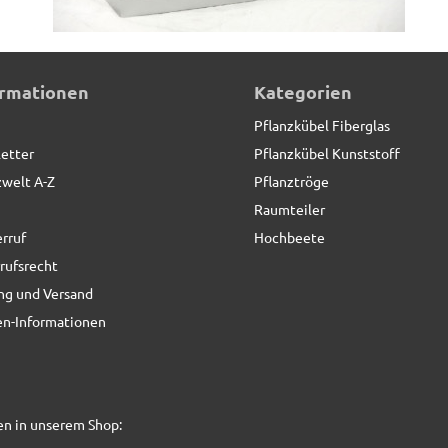
ormationen
Kategorien
Pflanzkübel Fiberglas
etter
Pflanzkübel Kunststoff
zwelt A-Z
Pflanztröge
Raumteiler
rruf
Hochbeete
rufsrecht
ng und Versand
n-Informationen
en in unserem Shop: