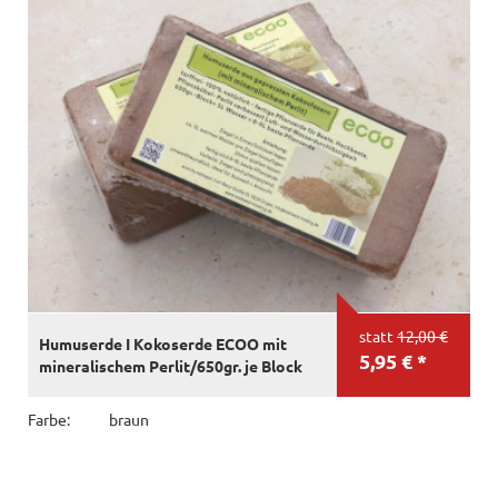
statt
12,00 €
Humuserde I Kokoserde ECOO mit
5,95 € *
mineralischem Perlit/650gr. je Block
Farbe:
braun