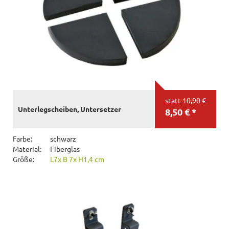
statt
10,90 €
Unterlegscheiben, Untersetzer
8,50 € *
Farbe:
schwarz
Material:
Fiberglas
Größe:
L7x B 7x H1,4 cm