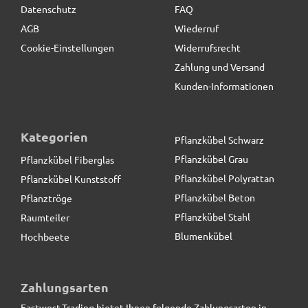
Datenschutz
FAQ
AGB
Wiederruf
Cookie-Einstellungen
Widerrufsrecht
Zahlung und Versand
Kunden-Informationen
Kategorien
Pflanzkübel Schwarz
Pflanzkübel Grau
Pflanzkübel Fiberglas
Pflanzkübel Polyrattan
Pflanzkübel Kunststoff
Pflanzkübel Beton
Pflanztröge
Pflanzkübel Stahl
Raumteiler
Blumenkübel
Hochbeete
Pflanztrog SUPREMO, TÜV-geprüft, Pflanzkübel,
Fiberglas anthrazit
Zahlungsarten
Eastwest-Trading bietet Ihnen folgende Zahlungsarten in