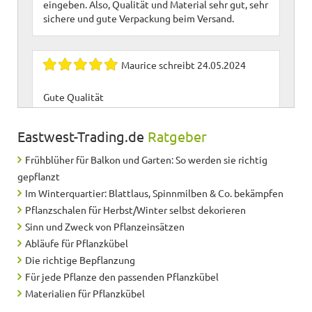
eingeben. Also, Qualität und Material sehr gut, sehr
sichere und gute Verpackung beim Versand.
Maurice
schreibt
24.05.2024
Gute Qualität
Eastwest-Trading.de
Ratgeber
Silke
schreibt
20.04.2024
Frühblüher für Balkon und Garten: So werden sie richtig
Klare Kaufempfehlung.
gepflanzt
Im Winterquartier: Blattlaus, Spinnmilben & Co. bekämpfen
Pflanzschalen für Herbst/Winter selbst dekorieren
René
schreibt
17.07.2021
Sinn und Zweck von Pflanzeinsätzen
Abläufe für Pflanzkübel
Tolles Produkt :-)
Die richtige Bepflanzung
Für jede Pflanze den passenden Pflanzkübel
Materialien für Pflanzkübel
Helmut
schreibt
21.05.2021