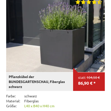
Pflanzkübel der
statt
104,50 €
BUNDESGARTENSCHAU, Fiberglas
86,90 € *
schwarz
Farbe:
schwarz
Material:
Fiberglas
Größe:
L40 x B40 x H40 cm