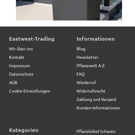
Jörg
schreibt
05.06.2020
Schicker Untersetzer.<br>Preis OK
Teresa
schreibt
15.05.2020
Pflanzkübel der BUNDESGARTENSCHAU, Fiberglas
Eastwest-Trading
Informationen
schwarz
Wir über uns
Blog
Tolle Qualität
Kontakt
Newsletter
136,50 € *
statt
151,00 €
Impressum
Pflanzwelt A-Z
Friedrich Peter
schreibt
Datenschutz
FAQ
28.09.2019
AGB
Wiederruf
Passt perfekt!
Cookie-Einstellungen
Widerrufsrecht
Zahlung und Versand
Kunden-Informationen
Kategorien
Pflanzkübel Schwarz