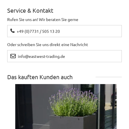
siehe vorhergehender Artikel
Service & Kontakt
Rufen Sie uns an! Wir beraten Sie gerne
Rolf
schreibt
11.04.2021
+49 (0)7731 / 505 13 20
OK, nur zu teuer und ich würde mir größere
Oder schreiben Sie uns direkt eine Nachricht
wünschen
info@eastwest-trading.de
Anton
schreibt
31.08.2020
Das kauften Kunden auch
Alles in ordnung
Kerstin
schreibt
31.07.2020
Sehr gut!