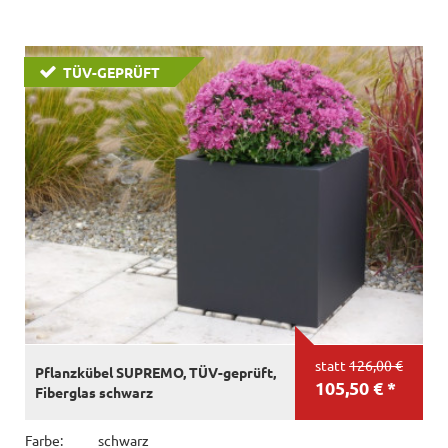
TÜV-GEPRÜFT
statt
126,00 €
Pflanzkübel SUPREMO, TÜV-geprüft,
105,50 € *
Fiberglas schwarz
Farbe:
schwarz