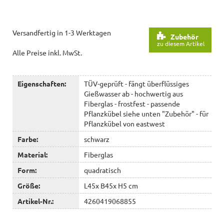
Versandfertig in 1-3 Werktagen
Zubehör
zu diesem Artikel
Alle Preise inkl. MwSt.
Eigenschaften:
TÜV-geprüft - fängt überflüssiges
Gießwasser ab - hochwertig aus
Fiberglas - frostfest - passende
Pflanzkübel siehe unten "Zubehör" - für
Pflanzkübel von eastwest
Farbe:
schwarz
Material:
Fiberglas
Form:
quadratisch
Größe:
L45x B45x H5 cm
Artikel-Nr.:
4260419068855