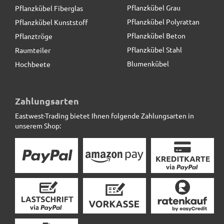
Pflanzkübel Grau
Pflanzkübel Fiberglas
Pflanzkübel Polyrattan
Pflanzkübel Kunststoff
Pflanzkübel Beton
Pflanztröge
Pflanzkübel Stahl
Raumteiler
Blumenkübel
Hochbeete
Pflanzkübel der BUNDESGARTENSCHAU, Fiberglas
schwarz
Zahlungsarten
Eastwest-Trading bietet Ihnen folgende Zahlungsarten in
86,90 € *
statt
104,50 €
unserem Shop: