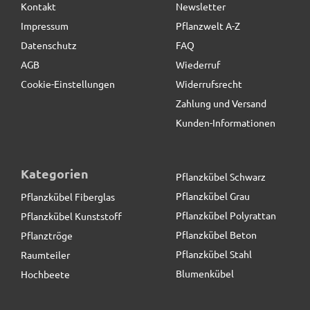
Kontakt
Newsletter
126,50 € *
statt
151,00 €
Impressum
Pflanzwelt A-Z
Datenschutz
FAQ
AGB
Wiederruf
Cookie-Einstellungen
Widerrufsrecht
Zahlung und Versand
Kunden-Informationen
Kategorien
Pflanzkübel Schwarz
Pflanzkübel Grau
Pflanzkübel Fiberglas
Pflanzkübel Polyrattan
Pflanzkübel Kunststoff
Pflanzkübel Beton
Pflanztröge
Pflanzkübel Stahl
Raumteiler
Blumenkübel
Hochbeete
Unterlegscheiben, Untersetzer