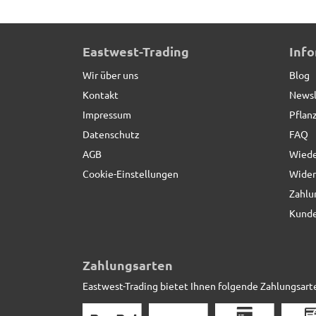
Raumteiler aus Cortenstahl, rostfarben - jetzt red
Eastwest-Trading
Inf
Wir über uns
Blog
Kontakt
Newsl
Impressum
Pflan
Datenschutz
FAQ
AGB
Wiede
Cookie-Einstellungen
Wider
Zahlu
Kunde
Zahlungsarten
Eastwest-Trading bietet Ihnen folgende Zahlungsart