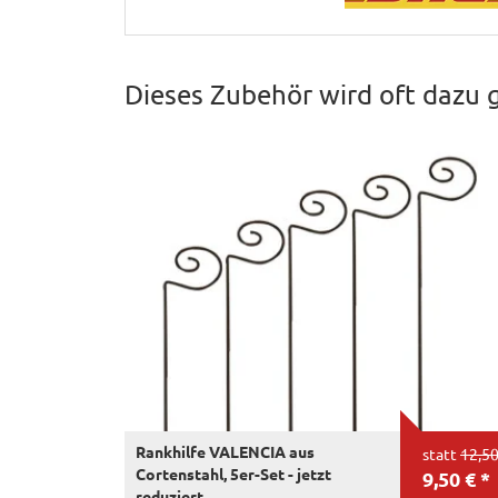
Dieses Zubehör wird oft dazu 
Rankhilfe VALENCIA aus
statt
12,50
Cortenstahl, 5er-Set - jetzt
9,50 € *
reduziert