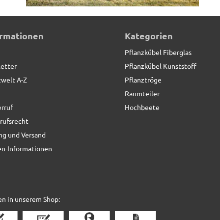
uziert
ormationen
Kategorien
Pflanzkübel Fiberglas
etter
Pflanzkübel Kunststoff
zwelt A-Z
Pflanztröge
Raumteiler
rruf
Hochbeete
rufsrecht
ng und Versand
n-Informationen
en in unserem Shop: