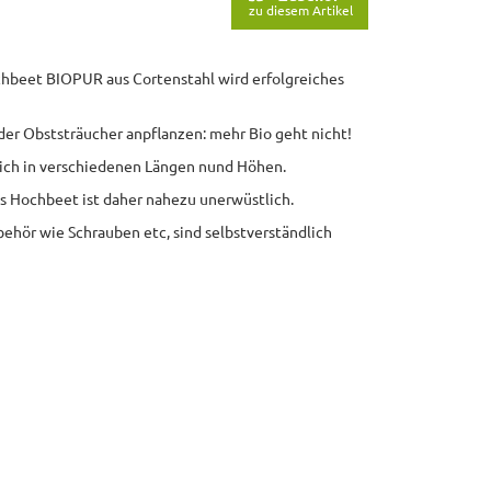
zu diesem Artikel
ochbeet BIOPUR aus Cortenstahl wird erfolgreiches
der Obststräucher anpflanzen: mehr Bio geht nicht!
lich in verschiedenen Längen nund Höhen.
 Hochbeet ist daher nahezu unerwüstlich.
behör wie Schrauben etc, sind selbstverständlich