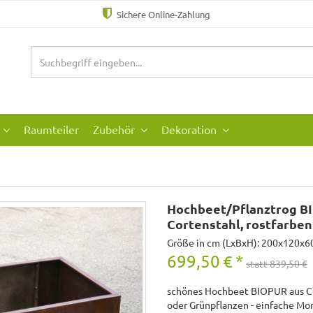
Sichere Online-Zahlung
Raumteiler
Zubehör
Dekoration
Hochbeet/Pflanztrog B
Cortenstahl, rostfarben
Größe in cm (LxBxH): 200x120x6
699,50
€
*
statt 839,50 €
schönes Hochbeet BIOPUR aus Co
oder Grünpflanzen - einfache Mont