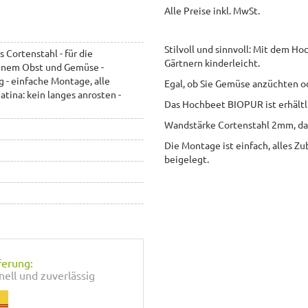
Alle Preise inkl. MwSt.
Stilvoll und sinnvoll: Mit dem H
Cortenstahl - für die
Gärtnern kinderleicht.
genem Obst und Gemüse -
 - einfache Montage, alle
Egal, ob Sie Gemüse anzüchten o
atina: kein langes anrosten -
Das Hochbeet BIOPUR ist erhält
Wandstärke Cortenstahl 2mm, das
Die Montage ist einfach, alles Zu
beigelegt.
ferung:
nell und zuverlässig