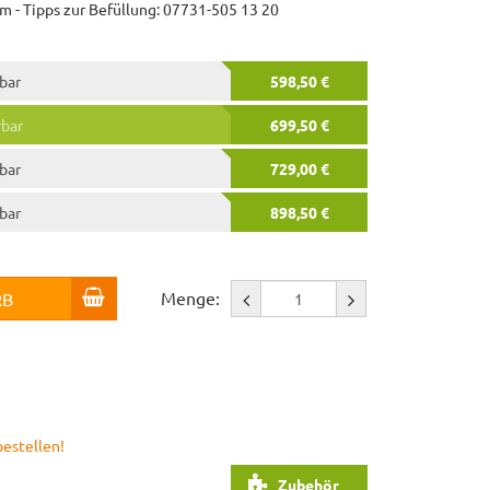
m - Tipps zur Befüllung: 07731-505 13 20
rbar
598,50 €
rbar
699,50 €
rbar
729,00 €
rbar
898,50 €
Menge:
RB
bestellen!
Zubehör