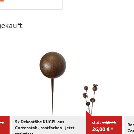
gekauft
5x Dekostäbe KUGEL aus
 €
statt
33,00 €
Ra
Cortenstahl, rostfarben - jetzt
26,00 € *
Cor
reduziert