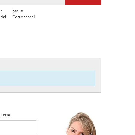
:
braun
ial:
Cortenstahl
 gerne