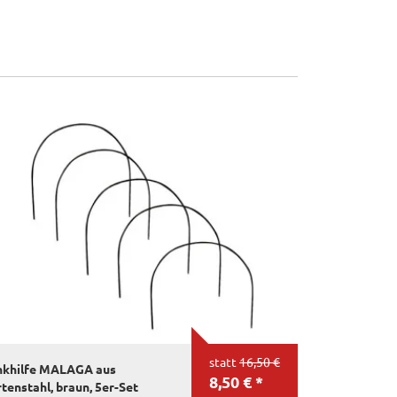
statt
16,50 €
nkhilfe MALAGA aus
8,50 € *
tenstahl, braun, 5er-Set