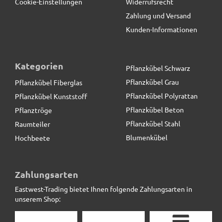
Cookie-Einstellungen
Widerrufsrecht
Zahlung und Versand
Kunden-Informationen
Kategorien
Pflanzkübel Schwarz
Pflanzkübel Grau
Pflanzkübel Fiberglas
Pflanzkübel Polyrattan
Pflanzkübel Kunststoff
Pflanzkübel Beton
Pflanztröge
Pflanzkübel Stahl
Raumteiler
Blumenkübel
Hochbeete
Raumteiler aus Cortenstahl, rostfarben - jetzt reduziert
Zahlungsarten
Eastwest-Trading bietet Ihnen folgende Zahlungsarten in
319,00 € *
statt
399,00 €
unserem Shop: