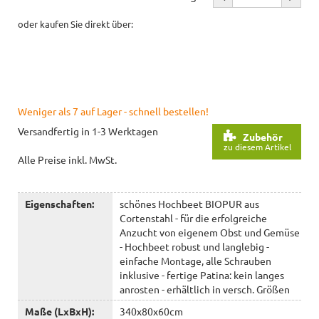
oder kaufen Sie direkt über:
Weniger als 7 auf Lager - schnell bestellen!
Versandfertig in 1-3 Werktagen
Zubehör
zu diesem Artikel
Alle Preise inkl. MwSt.
Eigenschaften:
schönes Hochbeet BIOPUR aus
Cortenstahl - für die erfolgreiche
Anzucht von eigenem Obst und Gemüse
- Hochbeet robust und langlebig -
einfache Montage, alle Schrauben
inklusive - fertige Patina: kein langes
anrosten - erhältlich in versch. Größen
Maße (LxBxH):
340x80x60cm