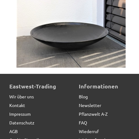
Pflanzschale/Feuerschale RONDO aus Gusseisen inkl.
Eastwest-Trading
Informationen
Sockel, schwarz - jetzt reduziert
Wir über uns
Blog
Kontakt
Newsletter
52,50 € *
statt
99,50 €
Impressum
Pflanzwelt A-Z
Datenschutz
FAQ
AGB
Wiederruf