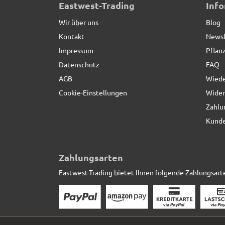
Eastwest-Trading
Inf
Wir über uns
Blog
Kontakt
Newsl
Impressum
Pflan
Datenschutz
FAQ
AGB
Wiede
Cookie-Einstellungen
Wider
Zahlu
Kunde
Zahlungsarten
Eastwest-Trading bietet Ihnen folgende Zahlungsart
Raumteiler aus Cortenstahl, rostfarben - jetzt red