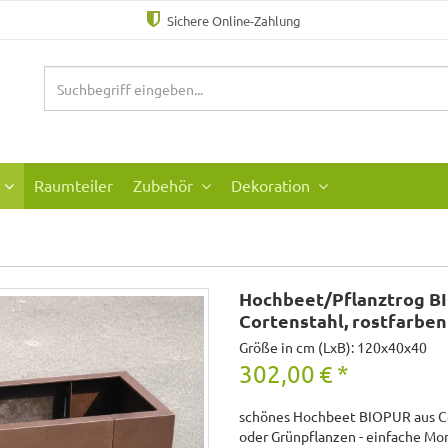
Sichere Online-Zahlung
Raumteiler
Zubehör
Dekoration
Hochbeet/Pflanztrog B
Cortenstahl, rostfarben
Größe in cm (LxB): 120x40x40
302,00
€
*
schönes Hochbeet BIOPUR aus Co
oder Grünpflanzen - einfache Mon