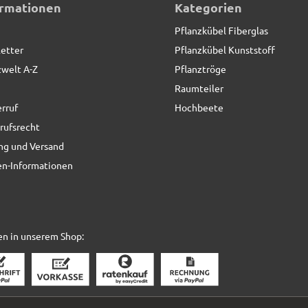
ormationen
Kategorien
Pflanzkübel Fiberglas
etter
Pflanzkübel Kunststoff
zwelt A-Z
Pflanztröge
Raumteiler
rruf
Hochbeete
rufsrecht
ng und Versand
n-Informationen
en in unserem Shop:
uziert