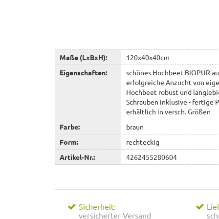
Maße (LxBxH):
120x40x40cm
Eigenschaften:
schönes Hochbeet BIOPUR aus 
erfolgreiche Anzucht von ei
Hochbeet robust und langlebig
Schrauben inklusive - fertige P
erhältlich in versch. Größen
Farbe:
braun
Form:
rechteckig
Artikel-Nr.:
4262455280604
Sicherheit:
Lie
versicherter Versand
sch