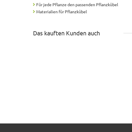
Für jede Pflanze den passenden Pflanzkübel
Materialien für Pflanzkübel
Das kauften Kunden auch
Beeteinfassung VERDURA aus Cortenstahl, Längs