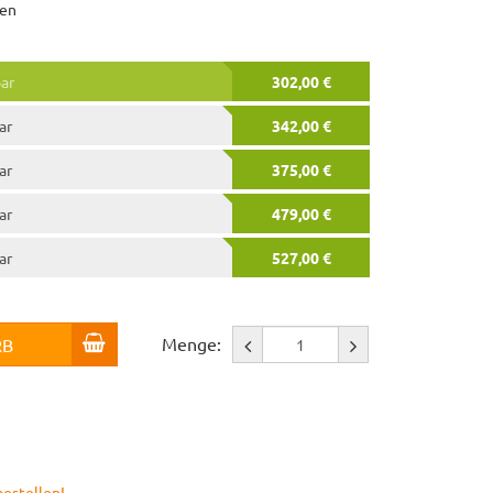
ten
bar
302,00 €
ar
342,00 €
ar
375,00 €
ar
479,00 €
ar
527,00 €
Menge:
RB
bestellen!