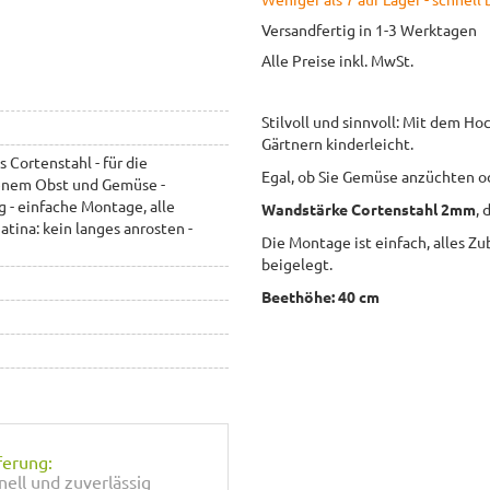
Versandfertig in 1-3 Werktagen
Alle Preise inkl. MwSt.
Stilvoll und sinnvoll: Mit dem H
Gärtnern kinderleicht.
Cortenstahl - für die
Egal, ob Sie Gemüse anzüchten o
genem Obst und Gemüse -
 - einfache Montage, alle
Wandstärke Cortenstahl 2mm
, 
atina: kein langes anrosten -
Die Montage ist einfach, alles Zu
beigelegt.
Beethöhe: 40 cm
ferung:
nell und zuverlässig