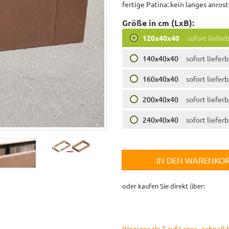
fertige Patina: kein langes anros
Größe in cm (LxB):
120x40x40
sofort liefer
140x40x40
sofort lieferb
160x40x40
sofort lieferb
200x40x40
sofort lieferb
240x40x40
sofort lieferb
IN DEN WARENKO
oder kaufen Sie direkt über:
Weniger als 7 auf Lager - schnell 