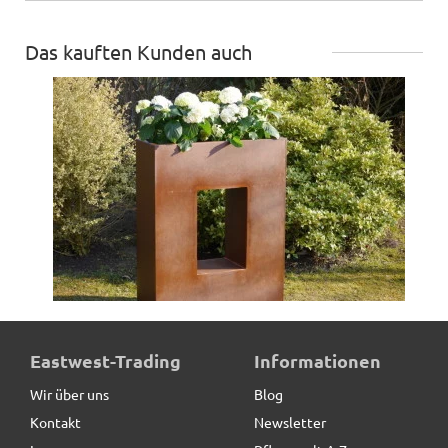
Das kauften Kunden auch
Raumteiler aus Cortenstahl, rostfarben - jetzt reduziert
Eastwest-Trading
Informationen
Wir über uns
Blog
Kontakt
Newsletter
319,00 € *
statt
399,00 €