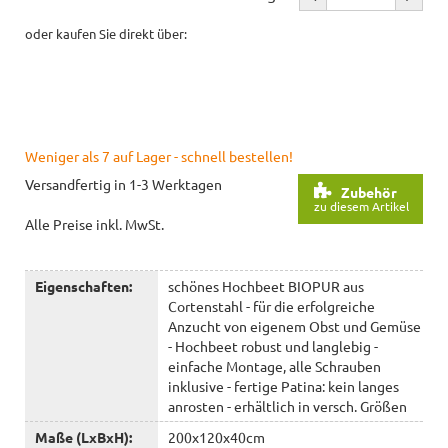
oder kaufen Sie direkt über:
Weniger als 7 auf Lager - schnell bestellen!
Versandfertig in 1-3 Werktagen
Zubehör
zu diesem Artikel
Alle Preise inkl. MwSt.
Eigenschaften:
schönes Hochbeet BIOPUR aus
Cortenstahl - für die erfolgreiche
Anzucht von eigenem Obst und Gemüse
- Hochbeet robust und langlebig -
einfache Montage, alle Schrauben
inklusive - fertige Patina: kein langes
anrosten - erhältlich in versch. Größen
Maße (LxBxH):
200x120x40cm