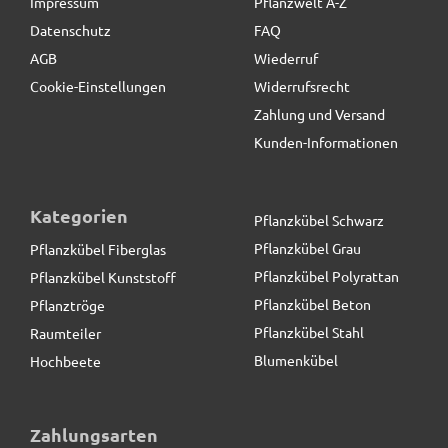
Impressum
Pflanzwelt A-Z
Datenschutz
FAQ
AGB
Wiederruf
Cookie-Einstellungen
Widerrufsrecht
Zahlung und Versand
Kunden-Informationen
Kategorien
Pflanzkübel Schwarz
Pflanzkübel Grau
Pflanzkübel Fiberglas
Pflanzkübel Polyrattan
Pflanzkübel Kunststoff
Pflanzkübel Beton
Pflanztröge
Pflanzkübel Stahl
Raumteiler
Blumenkübel
Hochbeete
Pflanzeinsatz L44x B44x H38cm
Zahlungsarten