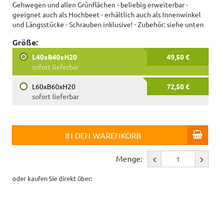
Gehwegen und allen Grünflächen - beliebig erweiterbar -
geeignet auch als Hochbeet - erhältlich auch als Innenwinkel
und Längsstücke - Schrauben inklusive! - Zubehör: siehe unten
Größe:
L40xB40xH20
49,50 €
sofort lieferbar
L60xB60xH20
72,50 €
sofort lieferbar
IN DEN WARENKORB
Menge:
oder kaufen Sie direkt über: