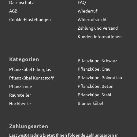
Datenschutz
FAQ
AGB
Wiederruf
Cookie-Einstellungen
Widerrufsrecht
Zahlung und Versand
Kunden-Informationen
Kategorien
Pflanzkübel Schwarz
Pflanzkübel Grau
Pflanzkübel Fiberglas
Pflanzkübel Polyrattan
Pflanzkübel Kunststoff
Pflanzkübel Beton
Pflanztröge
Pflanzkübel Stahl
Raumteiler
Blumenkübel
Hochbeete
Beeteinfassung VERDURA aus Cortenstahl,
Außenwinkel
Zahlungsarten
Eastwest-Trading bietet Ihnen folgende Zahlungsarten in