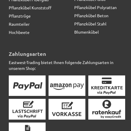
Pflanzkübel Polyrattan
Pflanzkübel Kunststoff
Pflanzkübel Beton
Pflanztröge
Pflanzkübel Stahl
Raumteiler
Blumenkübel
Hochbeete
Pflanzkübel der BUNDESGARTENSCHAU, Fiberglas
anthrazit
Zahlungsarten
Eastwest-Trading bietet Ihnen folgende Zahlungsarten in
86,90 € *
statt
104,00 €
unserem Shop: