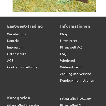
Beeteinfassung PRIMO aus Cortenstahl,
Eastwest-Trading
Informationen
Stecksystem*REDUZIERT*
Wir über uns
Blog
Kontakt
Newsletter
12,90 € *
statt
25,90 €
Impressum
Pflanzwelt A-Z
Datenschutz
FAQ
AGB
Wiederruf
Cookie-Einstellungen
Widerrufsrecht
Zahlung und Versand
Kunden-Informationen
Kategorien
Pflanzkübel Schwarz
Pflanzkübel Grau
Pflanzkübel Fiberglas