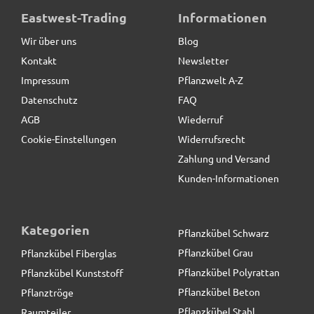
Standteile / Sockel aus Cortenstahl
Eastwest-Trading
Informationen
Wir über uns
Blog
Kontakt
Newsletter
12,90 € *
Impressum
Pflanzwelt A-Z
Datenschutz
FAQ
AGB
Wiederruf
Cookie-Einstellungen
Widerrufsrecht
Zahlung und Versand
Kunden-Informationen
Kategorien
Pflanzkübel Schwarz
Pflanzkübel Grau
Pflanzkübel Fiberglas
Pflanzkübel Polyrattan
Pflanzkübel Kunststoff
Pflanzkübel Beton
Pflanztröge
Pflanzkübel Stahl
Raumteiler