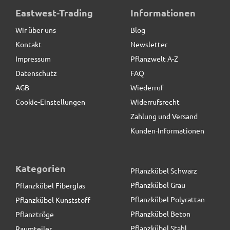
Standteile / Sockel aus Cortenstahl
Eastwest-Trading
Informationen
Wir über uns
Blog
Kontakt
Newsletter
12,90 € *
Impressum
Pflanzwelt A-Z
Datenschutz
FAQ
AGB
Wiederruf
Cookie-Einstellungen
Widerrufsrecht
Zahlung und Versand
Kunden-Informationen
Kategorien
Pflanzkübel Schwarz
Pflanzkübel Grau
Pflanzkübel Fiberglas
Pflanzkübel Polyrattan
Pflanzkübel Kunststoff
Pflanzkübel Beton
Pflanztröge
Pflanzkübel Stahl
Raumteiler