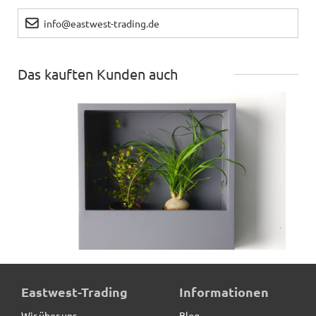
info@eastwest-trading.de
Das kauften Kunden auch
Wand-Pflanzkasten LINEA, anthrazit - jetzt reduziert
Eastwest-Trading
Informationen
Wir über uns
Blog