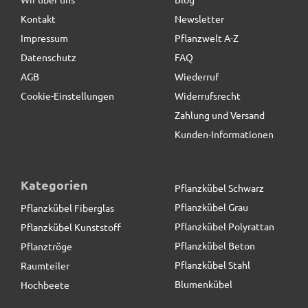
Kontakt
Newsletter
19,90 € *
statt
24,90 €
Impressum
Pflanzwelt A-Z
Datenschutz
FAQ
AGB
Wiederruf
Cookie-Einstellungen
Widerrufsrecht
Zahlung und Versand
Kunden-Informationen
Kategorien
Pflanzkübel Schwarz
Pflanzkübel Grau
Pflanzkübel Fiberglas
Pflanzkübel Polyrattan
Pflanzkübel Kunststoff
Pflanzkübel Beton
Pflanztröge
Pflanzkübel Stahl
Raumteiler
Blumenkübel
Hochbeete