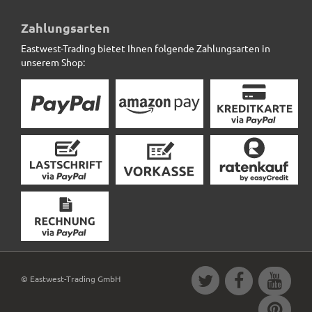
10m Kokosmatte SAFEGREEN zum umwickeln,
naturfarben
Zahlungsarten
Eastwest-Trading bietet Ihnen folgende Zahlungsarten in
15,12 € *
unserem Shop:
© Eastwest-Trading GmbH