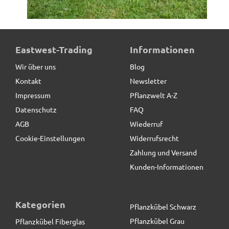
Untersetzer BASSIN, TÜV-geprüft -schwarz
Eastwest-Trading
Informationen
Wir über uns
Blog
Kontakt
Newsletter
54,90 € *
Impressum
Pflanzwelt A-Z
Datenschutz
FAQ
AGB
Wiederruf
Cookie-Einstellungen
Widerrufsrecht
Zahlung und Versand
Kunden-Informationen
Kategorien
Pflanzkübel Schwarz
Pflanzkübel Grau
Pflanzkübel Fiberglas