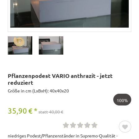
Pflanzenpodest VARIO anthrazit - jetzt
reduziert
Größe in cm (LxBxH): 40x40x20
100%
35,90
€
*
statt 40,00 €
niedriges Podest/Pflanzenständer in Supremo-Qualität -