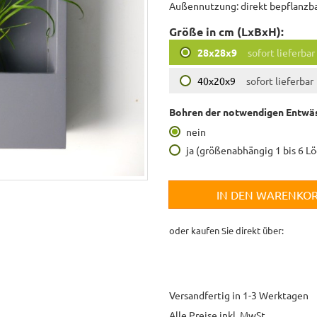
Außennutzung: direkt bepflanzbar
Größe in cm (LxBxH):
28x28x9
sofort lieferbar
40x20x9
sofort lieferbar
Bohren der notwendigen Entwäs
nein
ja (größenabhängig 1 bis 6 L
IN DEN WARENKO
oder kaufen Sie direkt über:
Versandfertig in 1-3 Werktagen
Alle Preise inkl. MwSt.