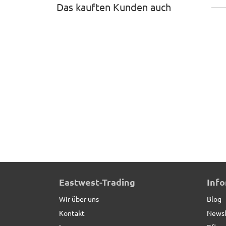
Das kauften Kunden auch
Pflanztrog, Pflanzkübel, Fiberglas anthrazit (Roll
Eastwest-Trading
Inf
Wir über uns
Blog
Kontakt
Newsl