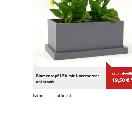
statt
35,00
Blumentopf LEA mit Untersetzer-
19,50 € 
anthrazit
Farbe:
anthrazit