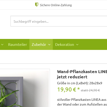
Sichere Online-Zahlung
Raumteiler
Zubehör
Dekoration
Wand-Pflanzkasten LINEA
jetzt reduziert
Größe in cm (LxBxH): 28x28x9
19,90
€
*
statt 24,90 €
stilvoller Pflanzkasten LINEA aus
der Wand oder zum Aufstellen auf