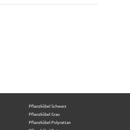
Pflanzkübel Schwarz
129,50 € *
statt
163,80 €
Pflanzkübel Grau
Pflanzkübel Polyrattan