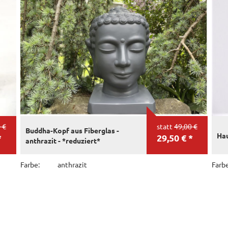
 €
statt
49,00 €
Buddha-Kopf aus Fiberglas -
Ha
*
29,50 € *
anthrazit - *reduziert*
Farbe:
anthrazit
Farbe