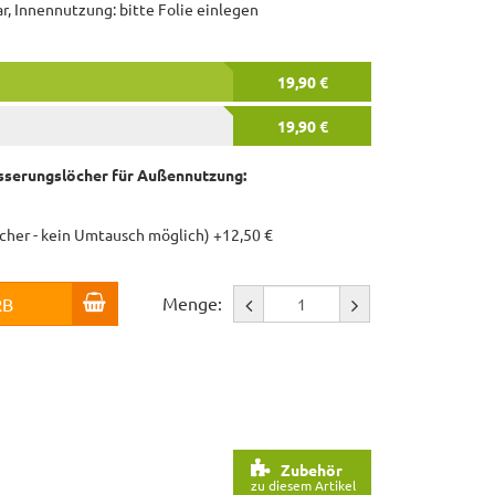
, Innennutzung: bitte Folie einlegen
19,90 €
19,90 €
serungslöcher für Außennutzung:
öcher - kein Umtausch möglich) +12,50 €
Menge:
RB
Zubehör
zu diesem Artikel