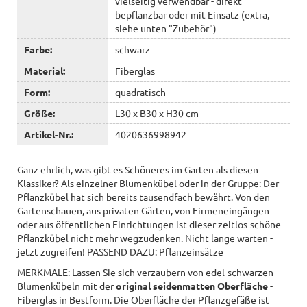
vielseitig verwendbar - direkt
bepflanzbar oder mit Einsatz (extra,
siehe unten "Zubehör")
Farbe:
schwarz
Material:
Fiberglas
Form:
quadratisch
Größe:
L30 x B30 x H30 cm
Artikel-Nr.:
4020636998942
Ganz ehrlich, was gibt es Schöneres im Garten als diesen
Klassiker? Als einzelner Blumenkübel oder in der Gruppe: Der
Pflanzkübel hat sich bereits tausendfach bewährt. Von den
Gartenschauen, aus privaten Gärten, von Firmeneingängen
oder aus öffentlichen Einrichtungen ist dieser zeitlos-schöne
Pflanzkübel nicht mehr wegzudenken. Nicht lange warten -
jetzt zugreifen! PASSEND DAZU: Pflanzeinsätze
MERKMALE: Lassen Sie sich verzaubern von edel-schwarzen
Blumenkübeln mit der
original seidenmatten Oberfläche
-
Fiberglas in Bestform. Die Oberfläche der Pflanzgefäße ist