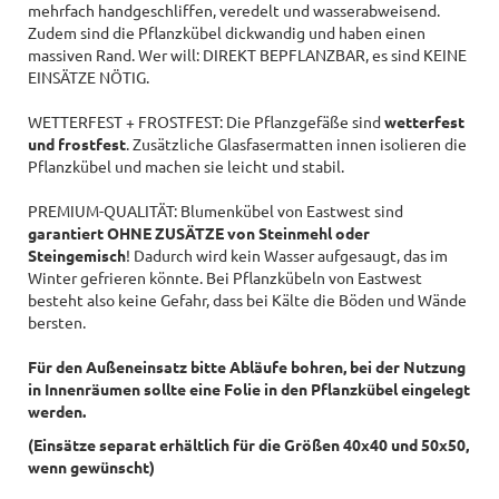
mehrfach handgeschliffen, veredelt und wasserabweisend.
Zudem sind die Pflanzkübel dickwandig und haben einen
massiven Rand. Wer will: DIREKT BEPFLANZBAR, es sind KEINE
EINSÄTZE NÖTIG.
WETTERFEST + FROSTFEST: Die Pflanzgefäße sind
wetterfest
und frostfest
. Zusätzliche Glasfasermatten innen isolieren die
Pflanzkübel und machen sie leicht und stabil.
PREMIUM-QUALITÄT: Blumenkübel von Eastwest sind
garantiert OHNE ZUSÄTZE von Steinmehl oder
Steingemisch
! Dadurch wird kein Wasser aufgesaugt, das im
Winter gefrieren könnte. Bei Pflanzkübeln von Eastwest
besteht also keine Gefahr, dass bei Kälte die Böden und Wände
bersten.
Für den Außeneinsatz bitte Abläufe bohren, bei der Nutzung
in Innenräumen sollte eine Folie in den Pflanzkübel eingelegt
werden.
(Einsätze separat erhältlich für die Größen 40x40 und 50x50,
wenn gewünscht)