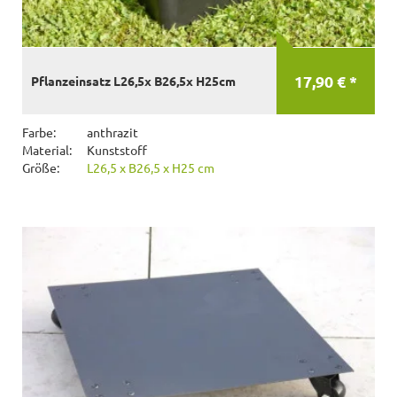
17,90 € *
Pflanzeinsatz L26,5x B26,5x H25cm
Farbe:
anthrazit
Material:
Kunststoff
Größe:
L26,5 x B26,5 x H25 cm