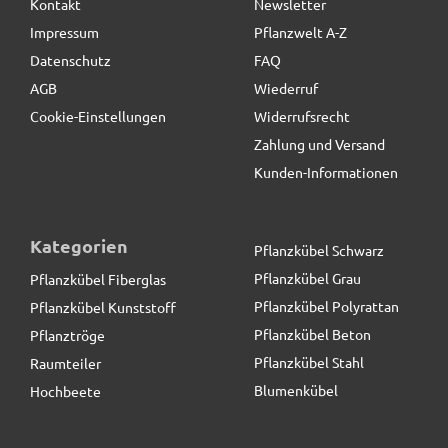
Kontakt
Newsletter
19,90 € *
Gute Ware ***
Impressum
Pflanzwelt A-Z
Datenschutz
FAQ
Jochen
schreibt
03.04.2020
AGB
Wiederruf
Cookie-Einstellungen
Widerrufsrecht
Alles super
Zahlung und Versand
Kunden-Informationen
Katja
schreibt
02.04.2020
Super schöne edle Pflanztöpfe
Kategorien
Pflanzkübel Schwarz
Pflanzkübel Grau
Pflanzkübel Fiberglas
Pflanzkübel Polyrattan
Pflanzkübel Kunststoff
Robert
schreibt
29.03.2020
Pflanzkübel Beton
Pflanztröge
Klasse Pflanzküberl - bereits der 7. Kübel bei uns
Pflanzkübel Stahl
Raumteiler
aus dem Sortiment. Tolles Produkt, sehr haltbar und
Blumenkübel
Hochbeete
auch nach 5 Jahren immer noch ansehnlich. Die
Ware kommt schnell, gut verpackt und in hoher
Qualität. gerne wieder.
Pflanztrog d. BUNDESGARTENSCHAU, Pflanzkübel,