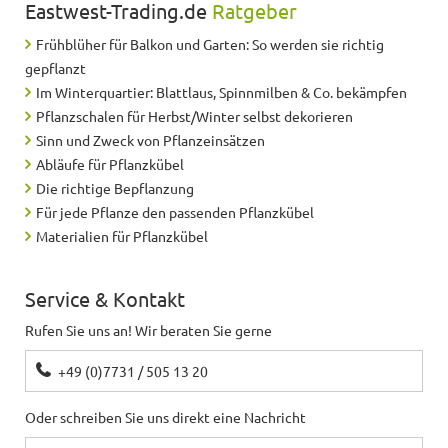
Eastwest-Trading.de
Ratgeber
Helmut
schreibt
07.10.2021
Frühblüher für Balkon und Garten: So werden sie richtig
gepflanzt
sehr gut
Im Winterquartier: Blattlaus, Spinnmilben & Co. bekämpfen
Pflanzschalen für Herbst/Winter selbst dekorieren
Sinn und Zweck von Pflanzeinsätzen
Helmut
schreibt
07.10.2021
Abläufe für Pflanzkübel
Die richtige Bepflanzung
alles perfekt
Für jede Pflanze den passenden Pflanzkübel
Materialien für Pflanzkübel
Jürgen
schreibt
07.06.2021
Service & Kontakt
Sehr gut
Rufen Sie uns an! Wir beraten Sie gerne
+49 (0)7731 / 505 13 20
Guido
schreibt
21.05.2021
Oder schreiben Sie uns direkt eine Nachricht
Entspricht absolut den Erwartungen. Material und
Optik sind auch real wie beschrieben.